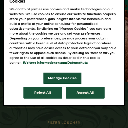
Cookies
Die Vielfalt und Qualität unseres Kaffees
We and third parties use cookies and similar technologies on our
entsteht durch das handwerkliche Können
websites. We use cookies to ensure our website functions properly,
und die Erfahrung unserer Jacobs Kaffee-
store your preferences, gain insights into visitor behaviour, and
build a profile of your online behaviour for personalized
Spezialisten. Egal, ob du ganze Bohnen,
advertisements. By clicking on “Manage Cookies”, you can learn
Filterkaffee oder intensiven Espresso
more about the cookies we use and set your preferences.
Depending on your preferences, we may process your data in
bevorzugst – hier findest du, wonach du
countries with a lower level of data protection legislation where
authorities may have easier access to your data and you may have
suchst. Gönn dir deine Tasse Kaffee genau
fewer rights to oppose such access. By clicking on “Accept All”, you
nach deinen Vorlieben.
agree to the use of all cookies as described in this cookie
banner.
Weitere Informationen zum Datenschutz
Manage Cookies
Reject All
Accept All
GANZE BOHNE
FILTERKAFFEE
ESPRESSO KAPSE
FILTER LÖSCHEN