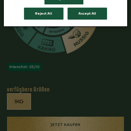
Reject All
Accept All
Intensitat: 05/10
verfügbare Größen
1KG
JETZT KAUFEN