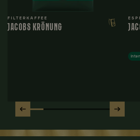
FILTERKAFFEE
ESP
JACOBS KRÖNUNG
JAC
Inte