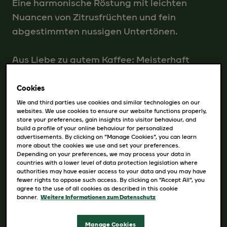
Eine harmonische Röstung mit leichten
Nuancen von Zitrusfrüchten und fein
abgestimmten nussigen Untertönen.
Aus Liebe zu gutem Kaffee: Meisterhaft
geröstet und mit Sorgfalt kreiert, bringen
unsere Jacobs Barista Bohnen das Café-
Cookies
Erlebnis direkt zu Dir nach Hause! Mit einer
We and third parties use cookies and similar technologies on our
websites. We use cookies to ensure our website functions properly,
ausdrucksstarken Geschmackstiefe heben
store your preferences, gain insights into visitor behaviour, and
build a profile of your online behaviour for personalized
wir Deine Kaffeeleidenschaft so auf ein
advertisements. By clicking on “Manage Cookies”, you can learn
neues Level.
more about the cookies we use and set your preferences.
Depending on your preferences, we may process your data in
countries with a lower level of data protection legislation where
authorities may have easier access to your data and you may have
fewer rights to oppose such access. By clicking on “Accept All”, you
agree to the use of all cookies as described in this cookie
banner.
Weitere Informationen zum Datenschutz
Manage Cookies