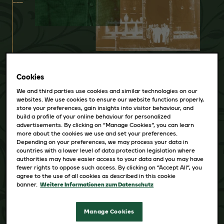
Unser Gründer Johann Jacobs
eröffnet sein erstes Geschäft in der
Cookies
pulsierenden Hafenstadt Bremen. Er
We and third parties use cookies and similar technologies on our
bietet Kaffee, Tee, Schokolade und
websites. We use cookies to ensure our website functions properly,
store your preferences, gain insights into visitor behaviour, and
Kekse an und hat es sich zur Aufgabe
build a profile of your online behaviour for personalized
advertisements. By clicking on “Manage Cookies”, you can learn
gemacht, „nur beste, einwandfreie
more about the cookies we use and set your preferences.
Ware zu vernünftigen Preisen
Depending on your preferences, we may process your data in
countries with a lower level of data protection legislation where
anzubieten“.
authorities may have easier access to your data and you may have
fewer rights to oppose such access. By clicking on “Accept All”, you
agree to the use of all cookies as described in this cookie
banner.
Weitere Informationen zum Datenschutz
Manage Cookies