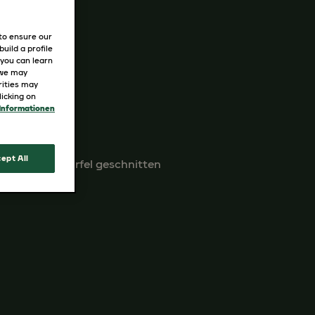
 to ensure our
uild a profile
 you can learn
 we may
rities may
icking on
Informationen
Gugelhupf
ept All
ernt und in Würfel geschnitten