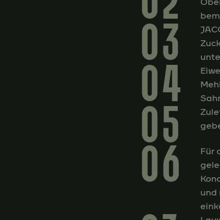
02
Ober
bem
03
JACO
Zuck
unte
04
Eiwe
Mehl
Sahn
05
Zule
gebe
06
Für 
gele
Kond
und 
eink