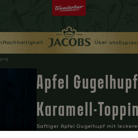
Nachhaltigkeit
Über uns
n
Espres
pping
Apfel Gugelhupf
Karamell-Toppi
Saftiger Apfel Gugelhupf mit lecke
ganze Jahr.