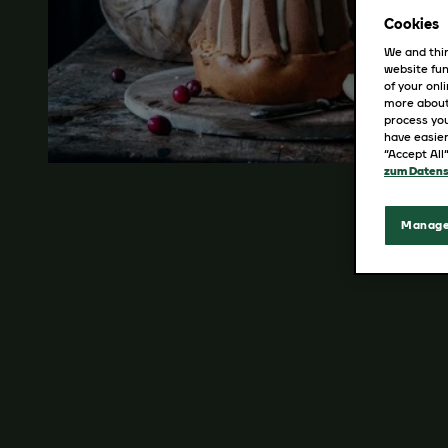
Cookies
We and thir
website fun
of your onl
more about
process you
have easier
“Accept All
zum Datens
Manage