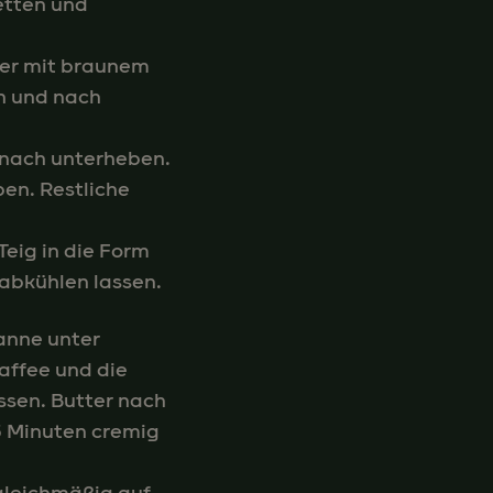
etten und
ter mit braunem
ch und nach
d nach unterheben.
en. Restliche
Teig in die Form
abkühlen lassen.
fanne unter
affee und die
ssen. Butter nach
15 Minuten cremig