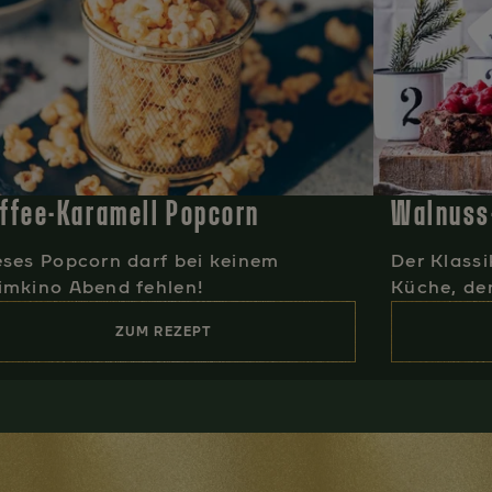
ffee-Karamell Popcorn
Walnuss
eses Popcorn darf bei keinem
Der Klass
imkino Abend fehlen!
Küche, den
ZUM REZEPT