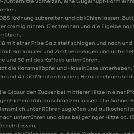
-/Unterhitze vorheizen, eine Gugelhupf-Form einf
ehlen.
BS Krönung zubereiten und abkühlen lassen. But
er cremig rühren. Eier trennen und die Eigelbe na
rrühren.
iß mit einer Prise Salz steif schlagen und nach un
 mit Backpulver und Zimt vermengen und unterheb
e und 50 ml des Kaffees unterrühren.
tzt die Karamelläpfel und Haselnüsse unterheben. 
n und 45-50 Minuten backen. Herausnehmen und 
die Glasur den Zucker bei mittlerer Hitze in einer P
gentlichem Rühren schmelzen lassen. Die Sahne, K
ensmilch unter Rühren zugießen und aufkochen la
nach unterrühren und alles bei geringer Hitze ca. 
öcheln lassen.