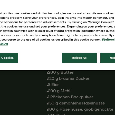
REZEPT AUSDRUCKEN
d parties use cookies and similar technologies on our websites. We use cookies
ctions properly, store your preferences, gain insights into visitor behaviour, and b
ine behaviour for personalized advertisements. By clicking on “Manage Cookies”,
 the cookies we use and set your preferences. Depending on your preferences,
Zutaten
r data in countries with a lower level of data protection legislation where autho
 access to your data and you may have fewer rights to oppose such access. By cl
”, you agree to the use of all cookies as described in this cookie banner.
Weitere 
Zutaten für den Apfel-Karamell 
chutz
120 g Zucker
200 ml Sahne
 Cookies
Reject All
Acc
3 säuerliche Äpfel, geschält, entk
50 ml JACOBS Krönung
200 g Butter
120 g brauner Zucker
5 Eier
200 g Mehl
1 Päckchen Backpulver
150 g gemahlene Haselnüsse
100 g Haselnüsse, grob gehackte