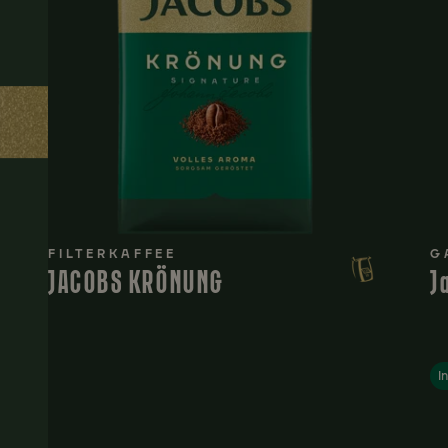
FILTERKAFFEE
G
JACOBS KRÖNUNG
J
I