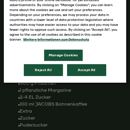
advertisements. By clicking on “Manage Cookies”, you can learn
Zutaten
more about the cookies we use and set your preferences.
Depending on your preferences, we may process your data in
countries with a lower level of data protection legislation where
Teig
authorities may have easier access to your data and you may have
80 ml Mineralwasser
fewer rights to oppose such access. By clicking on “Accept All”, you
1 EL Apfelessig
agree to the use of all cookies as described in this cookie
banner.
Weitere Informationen zum Datenschutz
300 ml Sojamilch
200 g Weizenmehl Type 405
1 Prise Salz
Manage Cookies
30 g Zucker
1 Päckchen Vanillezucker
Reject All
Accept All
Kompott
400 g Pflaumen
1 pflanzliche Margarine
2-4 EL Zucker
100 ml JACOBS Bohnenkaffee
Extra
Zucker
Puderzucker