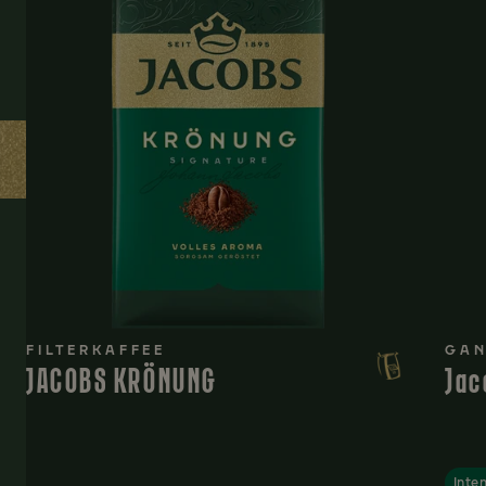
FILTERKAFFEE
GAN
JACOBS KRÖNUNG
Jac
Inte