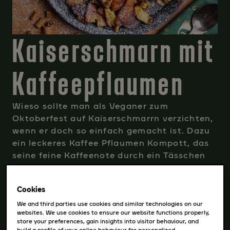
Kaiserschmarn mit
Kaffeepflaumen
Wieso sollte man als Veganer zum
Oktoberfest auf Kaiserschmarrn verzichten,
wenn er doch so einfach gemacht ist. Dazu
ein leckeres Kaffee Pflaumen Kompott, das
seine feine Kaffeenote durch ein Tässchen
JACOBS Bohnenkaffee erhält. Also ran an
den Herd und ausprobieren.
Cookies
REZEPT AUSDRUCKEN
We and third parties use cookies and similar technologies on our
websites. We use cookies to ensure our website functions properly,
store your preferences, gain insights into visitor behaviour, and
build a profile of your online behaviour for personalized